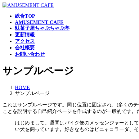
コ
ナ
ン
ビ
総合TOP
テ
ゲ
AMUSEMENT CAFE
ン
ー
駄菓子屋ちゃぷちゃぷ亭
ツ
シ
更新情報
へ
ョ
アクセス
ス
ン
会社概要
キ
に
お問い合わせ
ッ
移
プ
動
サンプルページ
HOME
サンプルページ
これはサンプルページです。同じ位置に固定され、(多くのテ
ことを説明する自己紹介ページを作成するのが一般的です。
はじめまして。昼間はバイク便のメッセンジャーとして
い犬を飼っています。好きなものはピニャコラーダ、そ